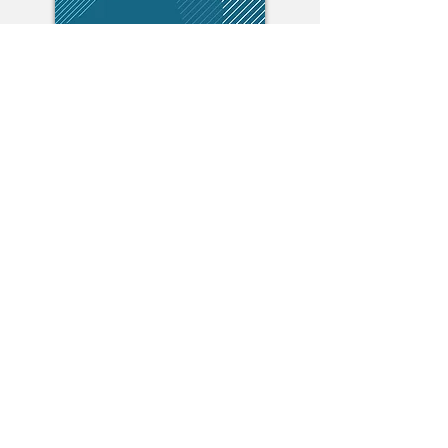
Reunion
Anual de
La Roca
2024.
Reunion se llevó a cabo el 3 de
Febrero del 2024.
Notas de la reunion se encuentran
AQUI
.
929 Murray Ave SE
Roanoke, VA 24013
(540) 366-7919​
iglesia@larocaroanoke.com
church@larocaroanoke.com
Horarios:
Viernes - 7:00pm
Domingos - 11:00am