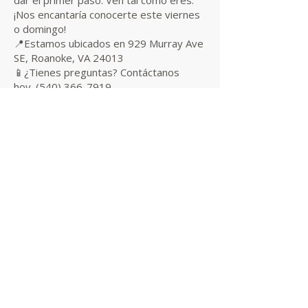
dar el primer paso. Ven tal como eres.
¡Nos encantaría conocerte este viernes
o domingo!
📍Estamos ubicados en 929 Murray Ave
SE, Roanoke, VA 24013
📱¿Tienes preguntas? Contáctanos
hoy.
(540) 366-7919
Planea Una Visita